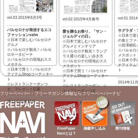
vol.03 2015年6月3号
vol.01 2
vol.02 2015年4月春号
バルセロナが発信するエコ
サグラダ・
愛を贈るお祭り、「サン・
ファッションvaho
☆日本で楽
ジョルディの日」
☆日本で楽しむバルセロナ
の食とファ
☆日本で楽しむバルセロナ
グルメ
☆田澤耕氏
グルメとインテリア
☆バルセロナ観光！バルセ
☆バルセロ
☆バルセロナ観光！ランブ
ロネータビーチ
メスポット
ラス通りの楽しい歩き方
☆バルセロナの現地おスス
☆日本で手
☆バルセロナの現地おスス
メホテル
ナアイテム
メスポット
☆日本で買う！バルセロナ
ト
☆日本で買う！バルセロナ
アイテムShopコーディネー
アイテムShopコーディネー
ト
ト
2014年11
☆レストランクーポンつ
☆レストランクーポン、シ
き、プレゼント応募
ョップクーポンつき
フリーペーパー・フリーマガジン情報ならフリーペーパーナビ
2015年06月15日
2015年04月10日
FreePaper
掲載申し込み
廃刊情報
Naviとは？