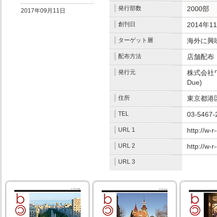
発行部数
2000部
.
2017年09月11日
創刊日
2014年1
ターゲット層
海外に興
配布方法
店舗配布
.
発行元
株式会社ワ
Due)
.
住所
東京都港区南
TEL
03-5467-
URL 1
http://w-
URL 2
http://w-
URL 3
.