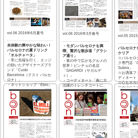
Ebro
ロマソープ
2017年06月06日
2017年03月07日
2016年12
vol.06 2016年6月夏号
vol.06 2016年3月春号
vol.05 2
未体験の爽やかな味わい！
・モダンバルセロナを満
バルセロナ
バルセロナの夏ドリンク
喫、贅沢な散歩道「グラシ
ケリア
「オルチャータ」
ア通り」
☆バルセロ
・常に先端を行く、エッジ
・掌の中で広がるグルメの
ク専門店「Ce
の効いたデザイナーズブラ
世界！ピンチョの名店
Subira」
ンド「Custo
「SAGARDI（サガルデ
☆お洒落フ
Barcelona（クスト バルセ
ィ）」
ディネート
ロナ）」
・コーディネート「春に大
☆心もホカ
・ネットショップ「Ebro」
活躍のトレンチコートに、
ロナはつみ
店長のイチオシアイテム！
ピンクがきいたフラワー柄
☆イベント
・グランジャポンからは、
のシルバーリング♪」
ョン
「GRANJAPON STYLE」
・グランジャポンからは、
☆発行１周
オープンのお知らせ 他
生ハムを使った天然出汁
レゼントが
「生ハムカルド」 他
2016年06月05日
2015年12
2016年03月07日