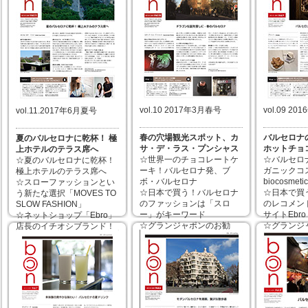
vol.10 2017年3月春号
vol.09 2
vol.11.2017年6月夏号
春の穴場観光スポット、カ
バルセロナ
夏のバルセロナに乾杯！ 極
サ・デ・ラス・プンシャス
ホットチョ
上ホテルのテラス席へ
☆世界一のチョコレートケ
☆バルセロ
☆夏のバルセロナに乾杯！
ーキ！バルセロナ発、ブ
ガニックコス
極上ホテルのテラス席へ
ボ・バルセロナ
biocosmeti
☆スローファッションとい
☆日本で買う！バルセロナ
☆日本で買
う新たな選択「MOVES TO
のファッションは「スロ
のレコメン
SLOW FASHION」
ー」がキーワード
サイトEbro
☆ネットショップ「Ebro」
☆グランジャポンのお勧
☆グランジ
店長のイチオシブランド！
め、パッケージも可愛く機
め、国民的コ
☆グランジャポンからは
能的な、はちみつ
Cao(コラカ
ANETO社「お魚スープ」の
☆最高級のスペイン産オリ
☆アガタ・
ご紹介
ーブオイルを扱う、DE
ラ・プラダ
☆南スペインの海の家がコ
OLiVA
ップアップシ
ンセプトのバル・レストラ
☆スペインのオシャレを集
☆創刊2周
ン 他
めたオンラインショップ
Amapol