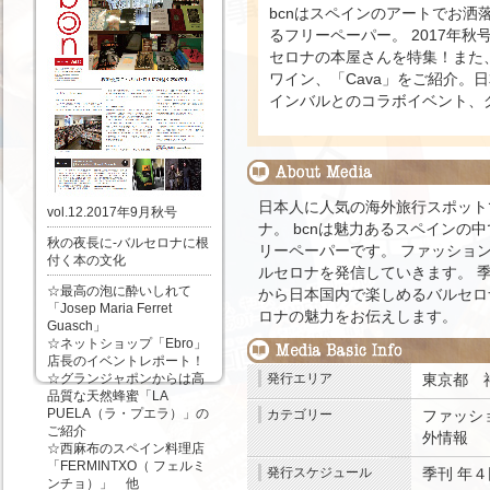
bcnはスペインのアートでお洒
るフリーペーパー。 2017年
セロナの本屋さんを特集！また
ワイン、「Cava」をご紹介。
インバルとのコラボイベント、
日本人に人気の海外旅行スポット
vol.12.2017年9月秋号
ナ。 bcnは魅力あるスペインの
秋の夜長に‐バルセロナに根
リーペーパーです。 ファッショ
付く本の文化
ルセロナを発信していきます。 
☆最高の泡に酔いしれて
から日本国内で楽しめるバルセロ
「Josep Maria Ferret
ロナの魅力をお伝えします。
Guasch」
☆ネットショップ「Ebro」
店長のイベントレポート！
☆グランジャポンからは高
発行エリア
東京都
品質な天然蜂蜜「LA
PUELA（ラ・プエラ）」の
カテゴリー
ファッシ
ご紹介
外情報
.
☆西麻布のスペイン料理店
「FERMINTXO（ フェルミ
発行スケジュール
季刊
年４
ンチョ）」 他