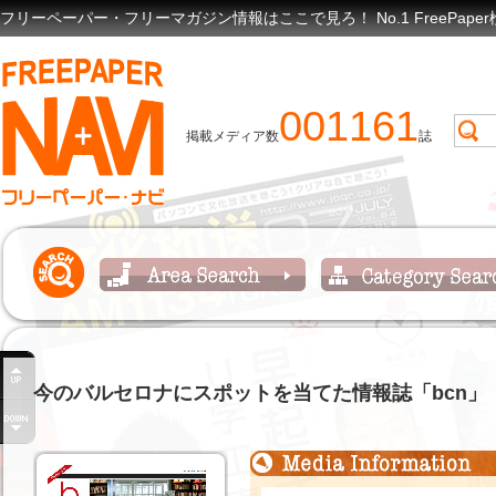
フリーペーパー・フリーマガジン情報はここで見ろ！ No.1 FreePap
001161
掲載メディア数
誌
今のバルセロナにスポットを当てた情報誌「bcn」