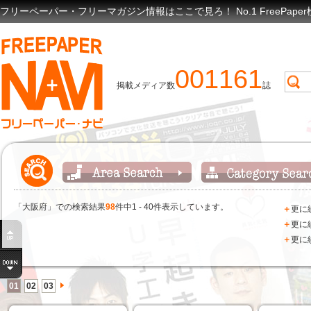
フリーペーパー・フリーマガジン情報はここで見ろ！ No.1 FreePap
001161
掲載メディア数
誌
「大阪府」での検索結果
98
件中1 - 40件表示しています。
＋
更に
＋
更に
＋
更に
01
02
03