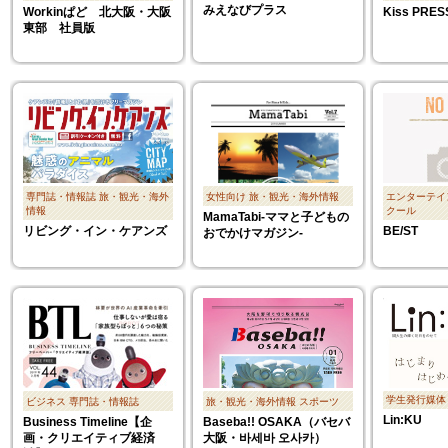
みえなびプラス
Workinぱど 北大阪・大阪
Kiss PRES
東部 社員版
専門誌・情報誌
旅・観光・海外
女性向け
旅・観光・海外情報
エンターテイ
情報
クール
MamaTabi-ママと子どもの
リビング・イン・ケアンズ
BE/ST
おでかけマガジン-
学生発行媒体
ビジネス
専門誌・情報誌
旅・観光・海外情報
スポーツ
Lin:KU
Business Timeline【企
Baseba!! OSAKA（バセバ
画・クリエイティブ経済
大阪・바세바 오사카）