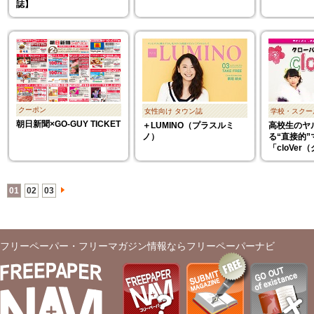
誌】
クーポン
女性向け
タウン誌
学校・スクー
朝日新聞×GO-GUY TICKET
＋LUMINO（プラスルミ
高校生のヤ
ノ）
る“直接的”
「cloVe
01
02
03
フリーペーパー・フリーマガジン情報ならフリーペーパーナビ