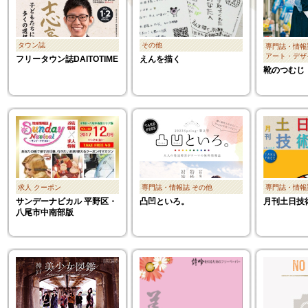
タウン誌
その他
専門誌・情報
アート・デザ
フリータウン誌DAITOTIME
えんを描く
靴のつむじ
求人
クーポン
専門誌・情報誌
その他
専門誌・情報
サンデーナビカル 平野区・
凸凹といろ。
月刊土日技
八尾市中南部版