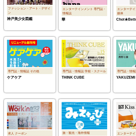
ファッション・アート・デザイ
エンターテインメント
専門誌・
エンターテイ
ン
情報誌
媒体
神戸美少女図鑑
華
Chot★Bett
専門誌・情報誌
その他
専門誌・情報誌
学校・スクール
専門誌・情報
ケアケア
THINK CUBE
YAKUZEMI
旅・観光・海外情報
求人
クーポン
エンターテイ